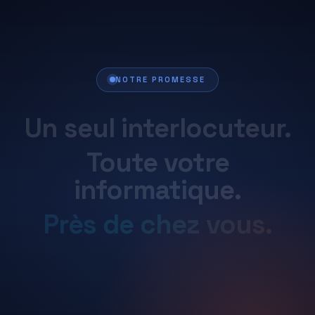
NOTRE PROMESSE
Un
seul
interlocuteur.
Toute
votre
informatique.
Près
de
chez
vous.