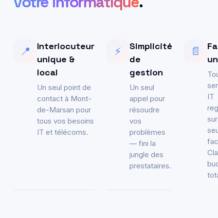
votre informatique
.
Interlocuteur
Simplicité
Fa
📍
⚡
📄
unique &
de
un
local
gestion
To
se
Un seul point de
Un seul
IT
contact à Mont-
appel pour
re
de-Marsan pour
résoudre
sur
tous vos besoins
vos
se
IT et télécoms.
problèmes
fac
— fini la
Cla
jungle des
bu
prestataires.
tot