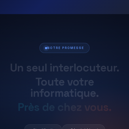
NOTRE PROMESSE
Un
seul
interlocuteur.
Toute
votre
informatique.
Près
de
chez
vous.