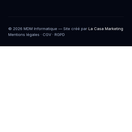
© 2026 MDM Informatique — Site créé par
La Casa Marketing
Mentions légales
·
CGV
·
RGPD