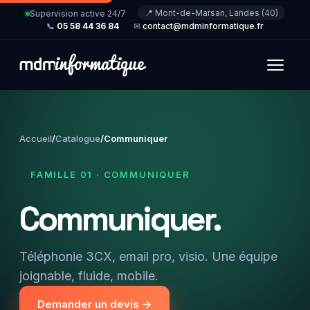
📍 Mont-de-Marsan, Landes (40)
Supervision active 24/7
📞
05 58 44 36 84
✉
contact@mdminformatique.fr
Accueil
/
Catalogue
/
Communiquer
FAMILLE 01 · COMMUNIQUER
Communiquer.
Téléphonie 3CX, email pro, visio. Une équipe
joignable, fluide, mobile.
Demander un devis →