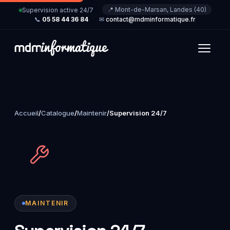
📍 Mont-de-Marsan, Landes (40)
Supervision active 24/7
📞
05 58 44 36 84
✉
contact@mdminformatique.fr
Accueil
/
Catalogue
/
Maintenir
/
Supervision 24/7
MAINTENIR