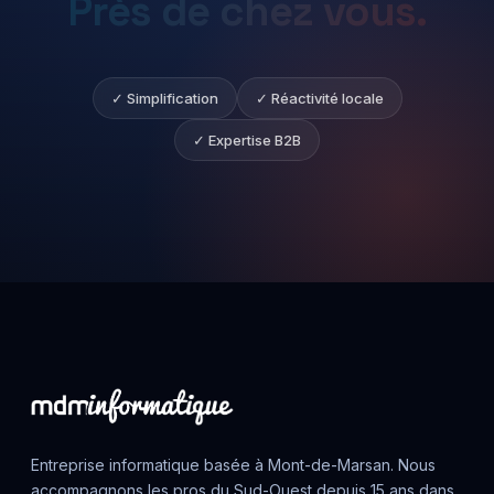
Près
de
chez
vous.
✓ Simplification
✓ Réactivité locale
✓ Expertise B2B
Entreprise informatique basée à Mont-de-Marsan. Nous
accompagnons les pros du Sud-Ouest depuis 15 ans dans