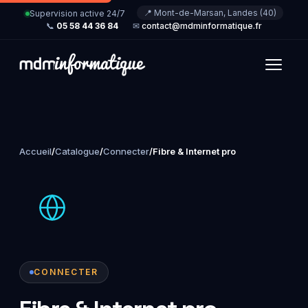
📍 Mont-de-Marsan, Landes (40)
Supervision active 24/7
📞
05 58 44 36 84
✉
contact@mdminformatique.fr
Accueil
/
Catalogue
/
Connecter
/
Fibre & Internet pro
CONNECTER