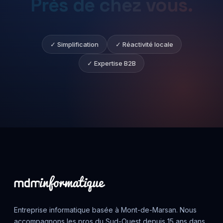
Près
de
chez
vous.
✓ Simplification
✓ Réactivité locale
✓ Expertise B2B
Entreprise informatique basée à Mont-de-Marsan. Nous
accompagnons les pros du Sud-Ouest depuis 15 ans dans