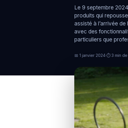
EDR, firewall, audit cyber,
sensibilisation utilisateurs
Le 9 septembre 2024,
protection conforme et te
produits qui repousse
la durée.
assisté à l’arrivée de
Équiper
PC, serveurs, NAS et
avec des fonctionnalit
périphériques pro. Sélecti
particuliers que prof
configuration et déploieme
main pour votre infrastruct
Maintenir
📅 1 janvier 2024
·
⏱ 3 min de 
Supervision 24/7, hotline,
intervention rapide. Maint
proactive avec engagemen
service.