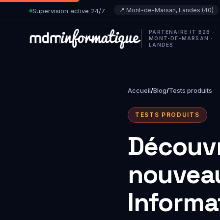
📍 Mont-de-Marsan, Landes (40)
Supervision active 24/7
PARTENAIRE IT B2B ·
MONT-DE-MARSAN ·
LANDES
PAR FAMILLE
Communiquer
Accueil
/
Blog
/
Tests produits
Téléphonie 3CX, email pro,
Une équipe joignable, fluid
mobile.
TESTS PRODUITS
Héberger
Découvr
Microsoft 365, sauvegarde
hébergement web/email
souverains.
nouvea
Connecter
Fibre, WiFi pro, VPN, supe
réseau. Connectivité fiable
Informa
vous soyez.
Sécuriser