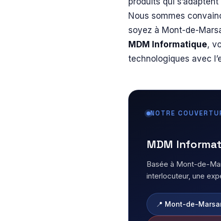
produits qui s’adaptent 
Nous sommes convaincus
soyez à Mont-de-Marsa
MDM Informatique
, v
technologiques avec l’ex
NOTRE COUVERTU
MDM Informati
Basée à Mont-de-Mars
interlocuteur, une expe
📍 Mont-de-Marsa