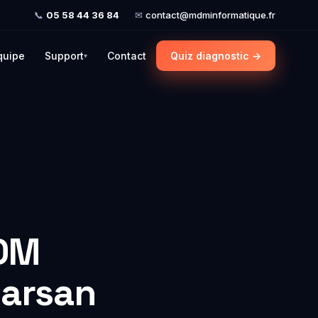
📞
05 58 44 36 84
✉
contact@mdminformatique.fr
quipe
Support
Contact
Quiz diagnostic →
▾
ic IT
our
aturité
Score +
.
uiz →
MDM
n
Marsan