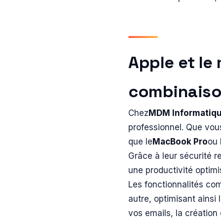
Apple et le
combinaiso
Chez
MDM Informatiq
professionnel. Que vous
que le
MacBook Pro
ou 
Grâce à leur sécurité r
une productivité optimi
Les fonctionnalités c
autre, optimisant ainsi
vos emails, la création 