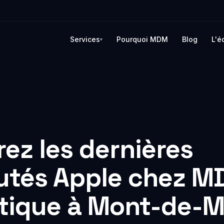
Services
Pourquoi MDM
Blog
L'é
▾
SERVICES PHARES
🧭 5 MIN
Réparation
Quiz diagnost
informatique
 visio.
e,
13 questions p
Audit informatique
évaluer votre m
IT sur 6 axes. 
Conseil informatique
3 priorités
ez les dernières
 3-2-1,
personnalisées
Téléphonie pro 3CX
Démarrer le q
utés Apple chez 
Services cloud
Demander u
rvision
Sauvegarde de
audit →
, où que
tique à Mont-de-
données
Email professionnel