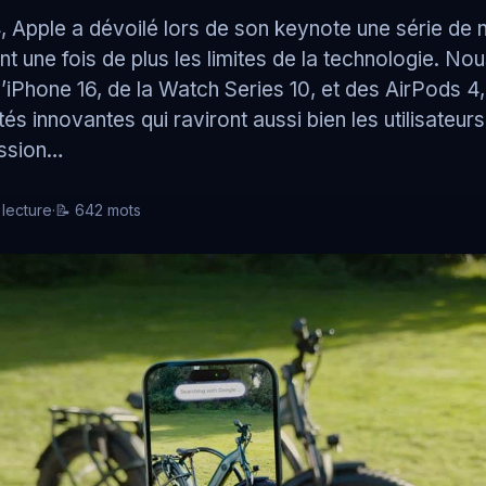
Matériel informatique
. Une
 Apple a dévoilé lors de son keynote une série de
nue dans
nt une fois de plus les limites de la technologie. No
Vente & réparation
Apple
 l’iPhone 16, de la Watch Series 10, et des AirPods 4
és innovantes qui raviront aussi bien les utilisateurs
PC en location
on,
ession…
nt clé en
ure.
lecture
·
📝 642 mots
enance
t de