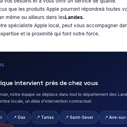
à vos besoins et à vous offrir un service de qualité.
 que les produits Apple pourront répondreà toutes vo
n même ou ailleurs dans les
Landes.
otre spécialiste Apple local, peut vous accompagner dan
pertise et la proximité qui font notre force.
RE
que intervient près de chez vous
an, notre équipe se déplace dans tout le département des Lande
rtise locale, un délai d'intervention contractuel.
n
📍 Dax
📍 Tartas
📍 Saint-Sever
📍 Aire-sur