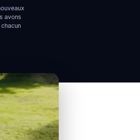
 nouveaux
us avons
, chacun