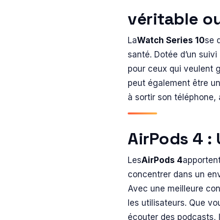
véritable ou
La
Watch Series 10
se 
santé. Dotée d’un suivi 
pour ceux qui veulent g
peut également être un 
à sortir son téléphone
AirPods 4 :
Les
AirPods 4
apportent
concentrer dans un envi
Avec une meilleure con
les utilisateurs. Que v
écouter des podcasts, l