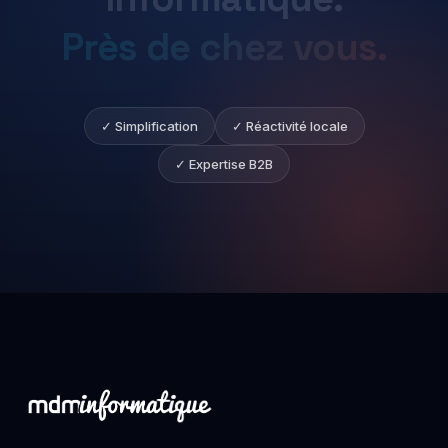
Près
de
chez
vous.
✓ Simplification
✓ Réactivité locale
✓ Expertise B2B