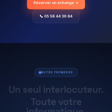
Réserver un échange →
📞 05 58 44 36 84
NOTRE PROMESSE
Un
seul
interlocuteur.
Toute
votre
informatique.