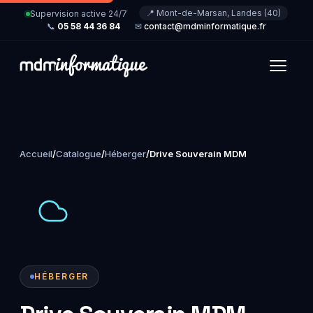
📍 Mont-de-Marsan, Landes (40)
Supervision active 24/7
📞
05 58 44 36 84
✉
contact@mdminformatique.fr
Accueil
/
Catalogue
/
Héberger
/
Drive Souverain MDM
HÉBERGER