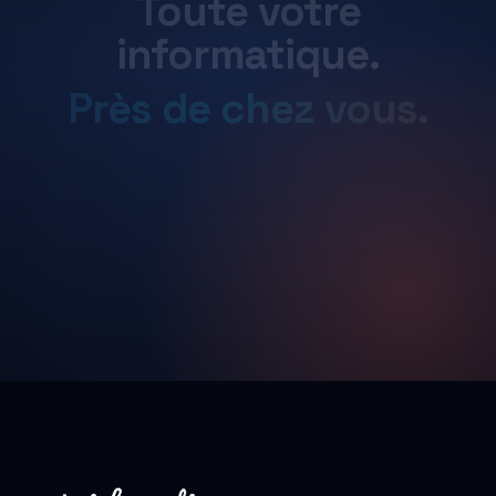
Toute
votre
informatique.
Près
de
chez
vous.