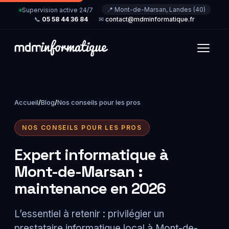
📍 Mont-de-Marsan, Landes (40)
Supervision active 24/7
📞
05 58 44 36 84
✉
contact@mdminformatique.fr
Accueil
/
Blog
/
Nos conseils pour les pros
NOS CONSEILS POUR LES PROS
Expert informatique à
Mont-de-Marsan :
maintenance en 2026
L’essentiel à retenir : privilégier un
prestataire informatique local à Mont-de-