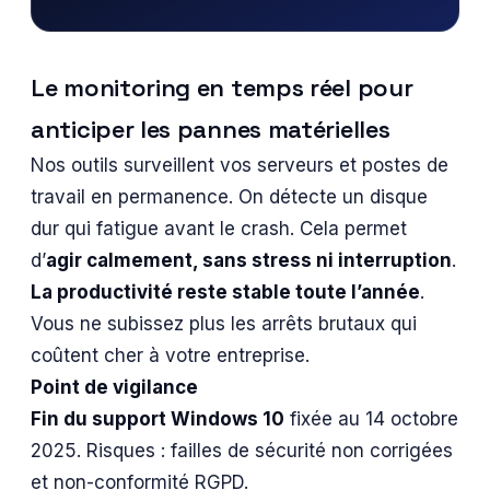
Mais être réactif ne suffit plus, il faut désormais
anticiper les problèmes
avant qu’ils ne
Le monitoring en temps réel pour
paralysent votre activité.
anticiper les pannes matérielles
Nos outils surveillent vos serveurs et postes de
travail en permanence. On détecte un disque
dur qui fatigue avant le crash. Cela permet
d’
agir calmement, sans stress ni interruption
.
La productivité reste stable toute l’année
.
Vous ne subissez plus les arrêts brutaux qui
coûtent cher à votre entreprise.
Point de vigilance
Fin du support Windows 10
fixée au 14 octobre
2025. Risques : failles de sécurité non corrigées
et non-conformité RGPD.